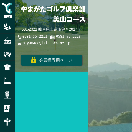
TOP
コースレート・スロープレート
〒501-2321 岐阜県山県市谷合2817
0581-55-2211
0581-55-2223
ご利用にあたって
miyamacc@isis.ocn.ne.jp
品質・環境方針
会員様専用ページ
ドレスコード
練習場のご利用
モンスターティーのご利用
個人情報の取り扱い
パートアルバイト募集