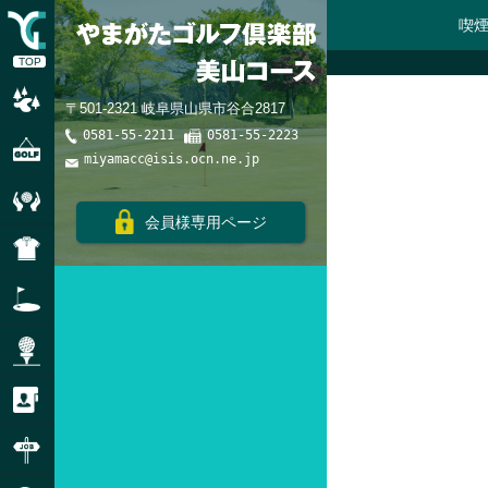
喫
TOP
コースレート・スロープレート
〒501-2321 岐阜県山県市谷合2817
0581-55-2211
0581-55-2223
ご利用にあたって
miyamacc@isis.ocn.ne.jp
品質・環境方針
会員様専用ページ
ドレスコード
練習場のご利用
モンスターティーのご利用
個人情報の取り扱い
パートアルバイト募集