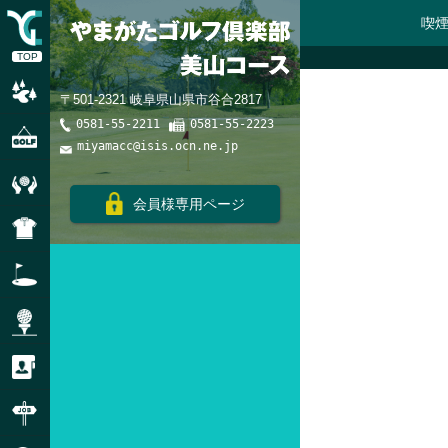
喫
TOP
コースレート・スロープレート
〒501-2321 岐阜県山県市谷合2817
0581-55-2211
0581-55-2223
ご利用にあたって
miyamacc@isis.ocn.ne.jp
品質・環境方針
会員様専用ページ
ドレスコード
練習場のご利用
モンスターティーのご利用
個人情報の取り扱い
パートアルバイト募集